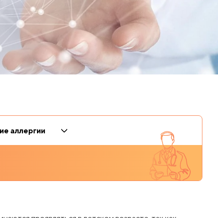
Фониатрия
Школа будущих мам
Функциональная диагностика
Эндокринология
Хирургия
Эндоскопия
Чекап (Чек-Ап)
Эстетическая гинекология
Школа будущих мам
Эндокринология
Эндоскопия
ие аллергии
Эстетическая гинекология