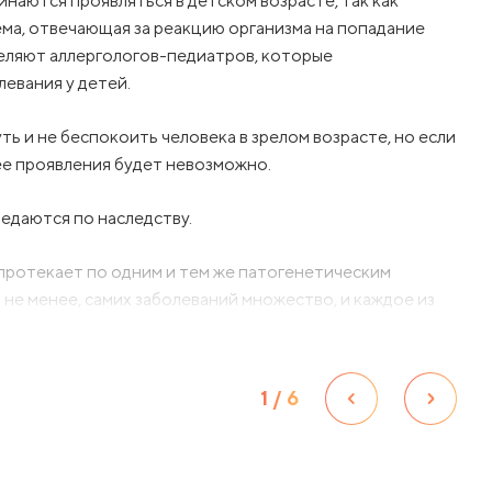
инаются проявляться в детском возрасте, так как
ма, отвечающая за реакцию организма на попадание
деляют аллергологов-педиатров, которые
левания у детей.
ь и не беспокоить человека в зрелом возрасте, но если
 ее проявления будет невозможно.
едаются по наследству.
 протекает по одним и тем же патогенетическим
м не менее, самих заболеваний множество, и каждое из
епени тяжести. К факторам, определяющим
ятся доза аллергена, способ его проникновения в
ной системы против него.
1
/
6
точки зрения аллергические заболевания принято делить
льно стабильным течением и срочным состоянием из-за