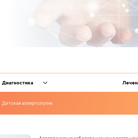
гия
Ревматология
ия
Сексология
рургия
Рентген-диагностика
тия
Телемедицина
гия
Репродуктология
ие справок и медицинских
Терапия
ология
Рефлексотерапия
Травматология-ортопедия
ология
ия
Сексология
тия
Телемедицина
ие справок и медицинских
Терапия
Диагностика
Лечен
Травматология-ортопедия
ология
Детская аллергология