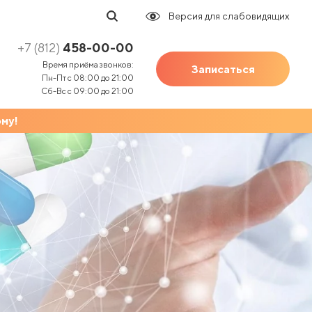
Версия для слабовидящих
Трихология
+7 (812)
458-00-00
Удаление новообразований
Время приёма звонков:
Записаться
Пн-Пт с 08:00 до 21:00
УЗИ
Сб-Вс с 09:00 до 21:00
УЗИ беременным
му!
Трихология
Урология
Удаление новообразований
Физиотерапия
УЗИ
Флебология
УЗИ беременным
Фониатрия
Урология
Функциональная диагностика
Физиотерапия
Хирургия
Флебология
Чекап (Чек-Ап)