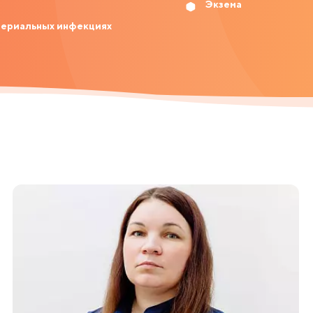
Экзема
териальных инфекциях