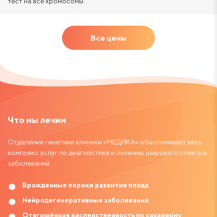
тест на все хромосомы
У пары или у одного из супругов в другом союзе
рождались дети с наследственными заболеваниями
Все цены
или пороками развития.
Что мы лечим
Отделение генетики клиники «МЕДИКА» обеспечивает весь
комплекс услуг по диагностике и лечению широкого спектра
заболеваний
Врожденные пороки развития плода
Нейродегенеративные заболевания
Отягощённая наследственность по сахарному