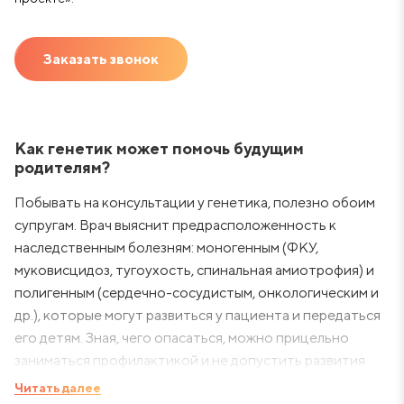
Заказать звонок
Как генетик может помочь будущим
родителям?
Побывать на консультации у генетика, полезно обоим
супругам. Врач выяснит предрасположенность к
наследственным болезням: моногенным (ФКУ,
муковисцидоз, тугоухость, спинальная амиотрофия) и
полигенным (сердечно-сосудистым, онкологическим и
др.), которые могут развиться у пациента и передаться
его детям. Зная, чего опасаться, можно прицельно
заниматься профилактикой и не допустить развития
недуга.
Читать далее