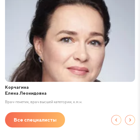
Корчагина
Елена Леонидовна
Врач-генетик, врач высшей категории, к.м.н.
В
Все специалисты