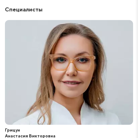
Душевное равновесие. Регулярные обследования и
Специалисты
сохранение психологического здоровья помогают
контролировать тревожность, беспокойство и
страх за состояние организма.
Интегративный подход антивозрастной
медицины
Интегративный подход является комплексным.
Используются меры по замедлению старения и
сохранению здоровья. В интегративном подходе
собраны все достижения науки о питании, генетике,
терапии и других областях. Используются различные
способы диагностики, корректировки состояния и
применяются передовые технологии.
Грицун
Анастасия Викторовна