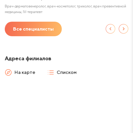
Врач-дерматовенеролог, врач-косметолог, трихолог, врач превентивной
В
медицины, IV-терапевт
а
Все специалисты
Адреса филиалов
На карте
Списком