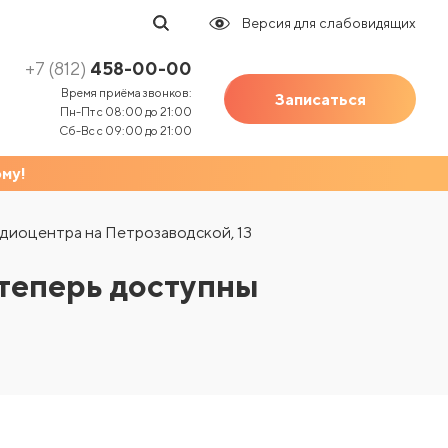
Версия для слабовидящих
Трихология
+7 (812)
458-00-00
Удаление новообразований
Время приёма звонков:
Записаться
Пн-Пт с 08:00 до 21:00
УЗИ
Сб-Вс с 09:00 до 21:00
УЗИ беременным
му!
Трихология
Урология
диоцентра на Петрозаводской, 13
Удаление новообразований
Физиотерапия
УЗИ
теперь доступны
Флебология
УЗИ беременным
Фониатрия
Урология
Функциональная диагностика
Физиотерапия
Хирургия
Флебология
Чекап (Чек-Ап)