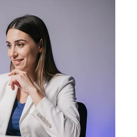
гия
Ревматология
ия
Сексология
рургия
Рентген-диагностика
тия
Телемедицина
гия
Репродуктология
ие справок и медицинских
Терапия
ология
Рефлексотерапия
Травматология-ортопедия
ология
ия
Сексология
тия
Телемедицина
ие справок и медицинских
Терапия
Травматология-ортопедия
ология