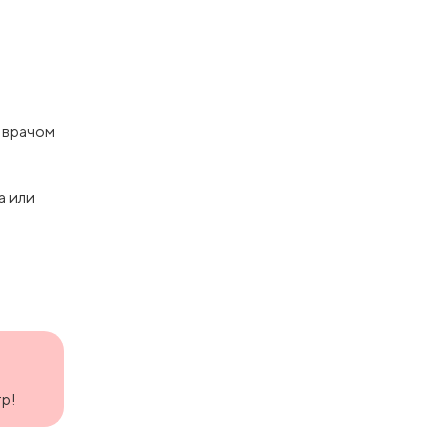
с врачом
а или
р!