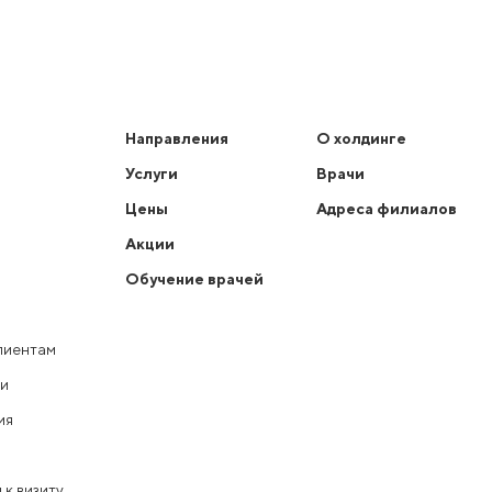
Направления
О холдинге
Услуги
Врачи
Цены
Адреса филиалов
Акции
Обучение врачей
лиентам
ки
ия
 к визиту