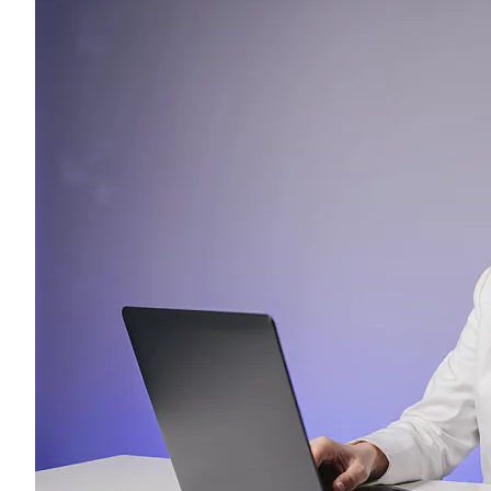
Гематология
Невроло
Правила посещения
Контакты
Диетология
Онколог
Гемостазиология
Нейрохи
Дневной стационар
Остеопа
Что мы лечим
Генетика
Нефроло
Кардиология
Оформлен
Как подготовиться к визиту
карт
Дерматовенерология
Нутрици
Косметология
СОУТ
Офтальм
Диетология
Онколог
Дневной стационар
Остеопа
Кардиология
Оформлен
карт
Косметология
Офтальм