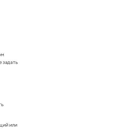
ом
е задать
ть
ций или