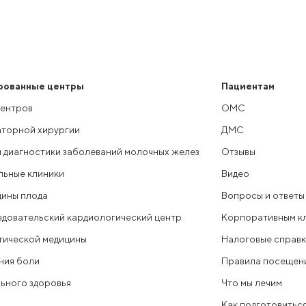
рованные центры
Пациентам
центров
ОМС
аторной хирургии
ДМС
 диагностики заболеваний молочных желез
Отзывы
ьные клиники
Видео
цины плода
Вопросы и ответы
довательский кардиологический центр
Корпоративным к
тической медицины
Налоговые справ
ния боли
Правила посещен
ьного здоровья
Что мы лечим
Как подготовиться