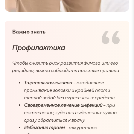
который не прошел в подростковом возрасте.
Рубцовый фимоз (вторичный) – возникает из-за
хронических воспалений (баланопостит), травм,
инфекций, сахарного диабета. Крайняя плоть
Важно знать
теряет эластичность, на ней образуются рубцы, что
приводит к сужению.
Профилактика
Сахарный диабет – высокий уровень глюкозы в
Чтобы снизить риск развития фимоза или его
крови способствует сухости кожи и
рецидива, важно соблюдать простые правила:
воспалительным процессам, что может
спровоцировать фимоз.
Тщательная гигиена
– ежедневное
промывание головки и крайней плоти
Инфекции и плохая гигиена – грибковые (кандидоз)
теплой водой без агрессивных средств.
и бактериальные инфекции вызывают хроническое
Своевременное лечение инфекций
– при
воспаление, приводящее к сужению крайней плоти.
покраснении, зуде или выделениях нужно
Возрастные изменения – с годами кожа теряет
сразу обратиться к врачу.
эластичность, что может усугубить имеющееся
Избегание травм
– аккуратное
сужение.