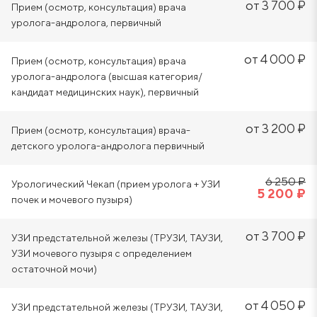
открыть ее) – экстренное состояние, требующее
от 3 700 ₽
Прием (осмотр, консультация) врача
срочной медицинской помощи.
уролога-андролога, первичный
Если вы заметили у себя эти симптомы, важно
от 4 000 ₽
Прием (осмотр, консультация) врача
обратиться к
урологу-андрологу
для диагностики и
уролога-андролога (высшая категория/
подбора лечения.
кандидат медицинских наук), первичный
Методы лечения фимоза
от 3 200 ₽
Прием (осмотр, консультация) врача-
Лечение фимоза зависит от его степени и причины.
детского уролога-андролога первичный
Существуют консервативные (безоперационные) и
хирургические методы.
6 250 ₽
Урологический Чекап (прием уролога + УЗИ
5 200 ₽
почек и мочевого пузыря)
1. Консервативное лечение
Применяется при легкой и умеренной степени фимоза,
от 3 700 ₽
УЗИ предстательной железы (ТРУЗИ, ТАУЗИ,
если нет грубых рубцов.
УЗИ мочевого пузыря с определением
остаточной мочи)
Комбинированные мази, содержащие
антибактериальный и противогрибковый
от 4 050 ₽
УЗИ предстательной железы (ТРУЗИ, ТАУЗИ,
компоненты, кортикостероиды – наносятся на