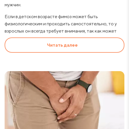
мужчин.
Если в детском возрасте фимоз может быть
физиологическим и проходить самостоятельно, то у
взрослых он всегда требует внимания, так как может
вызывать серьезные осложнения: воспаление,
Читать далее
затрудненное мочеиспускание, повысить риск
инфекций мочеполовой системы (простатит,
эпидидимит) и даже быть причиной несвоевременной
диагностики онкологических заболеваний полого
члена.
Причины возникновения фимоза
Фимоз у взрослых мужчин может развиваться по
нескольким причинам:
Врожденная особенность – у некоторых мужчин с
детства сохраняется физиологический фимоз,