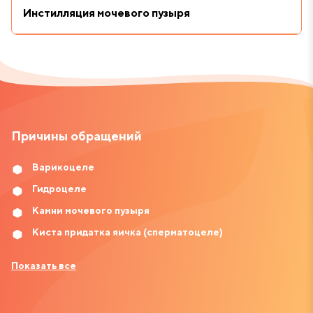
Инстилляция мочевого пузыря
Причины обращений
Варикоцеле
Гидроцеле
Камни мочевого пузыря
Киста придатка яичка (сперматоцеле)
Показать все