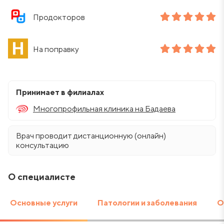
Продокторов
На поправку
Принимает в филиалах
Многопрофильная клиника на Бадаева
Врач проводит дистанционную (онлайн)
консультацию
О специалисте
Основные услуги
Патологии и заболевания
О