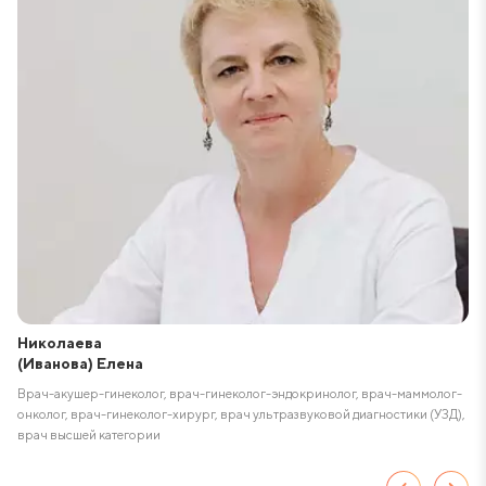
Николаева
(Иванова) Елена
Врач-акушер-гинеколог, врач-гинеколог-эндокринолог, врач-маммолог-
В
онколог, врач-гинеколог-хирург, врач ультразвуковой диагностики (УЗД),
у
врач высшей категории