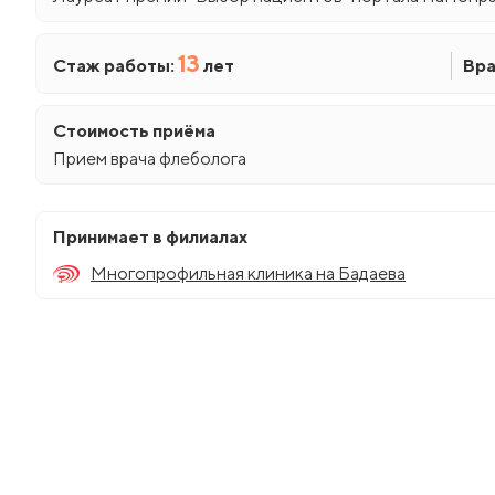
Гематология
Невроло
Правила посещения
Контакты
Диетология
Онколог
13
Стаж работы:
лет
Вра
Гемостазиология
Нейрохи
Дневной стационар
Остеопа
Что мы лечим
Генетика
Нефроло
Стоимость приёма
Кардиология
Оформлен
Как подготовиться к визиту
карт
Прием врача флеболога
Дерматовенерология
Нутрици
Косметология
СОУТ
Офтальм
Диетология
Онколог
Принимает в филиалах
Дневной стационар
Остеопа
Многопрофильная клиника на Бадаева
Кардиология
Оформлен
карт
Косметология
Офтальм