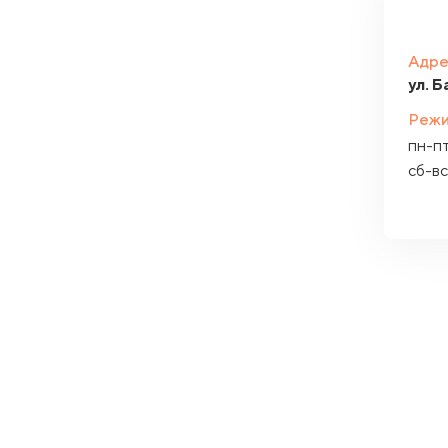
Адре
ул. Б
Режи
пн-п
сб-вс