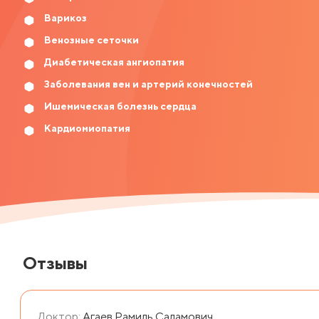
Варикоз
Венозные сеточки
Диабетическая ангиопатия
Заболевания вен и артерий конечностей
Ишемическая болезнь сердца
Кардиомиопатия
Отзывы
Доктор:
Агаев Рамиль Саламович