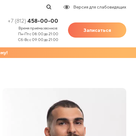
Версия для слабовидящих
Трихология
+7 (812)
458-00-00
Удаление новообразований
Время приёма звонков:
Записаться
Пн-Пт с 08:00 до 21:00
УЗИ
Сб-Вс с 09:00 до 21:00
УЗИ беременным
му!
Трихология
Урология
Удаление новообразований
Физиотерапия
УЗИ
Флебология
УЗИ беременным
Фониатрия
Урология
Функциональная диагностика
Физиотерапия
Хирургия
Флебология
Чекап (Чек-Ап)