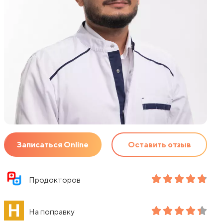
Фониатрия
Школа будущих мам
Функциональная диагностика
Эндокринология
Хирургия
Эндоскопия
Чекап (Чек-Ап)
Эстетическая гинекология
Школа будущих мам
Эндокринология
Эндоскопия
Записаться Online
Оставить отзыв
Эстетическая гинекология
Продокторов
На поправку