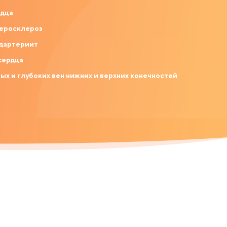
рдца
еросклероз
дартериит
сердца
ых и глубоких вен нижних и верхних конечностей